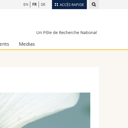
EN
FR
DE
ACCÈS RAPIDE
Annuaire du personnel
Plan d'accès
nts
Un Pôle de Recherche National
Bibliothèques
ents
Medias
Webmail
rs
Programme des cours
MyUnifr