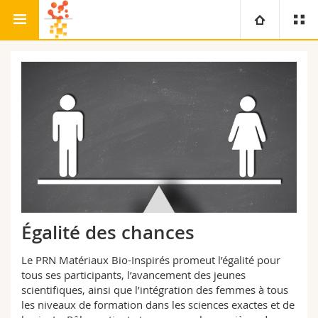
Recherche
Bio-Inspired Materials
Université
Facultés
Etudes
Vous êtes
Campus
Théologie
Recherche
Ressources
Droit
Futurs étudiants
Université
Sciences économiques et sociales et management
Etudiants
Annuaire du personnel
Égalité des chances
Formation continue
Lettres et sciences humaines
Médias
Plan d'accès
Le PRN Matériaux Bio-Inspirés promeut l’égalité pour
tous ses participants, l’avancement des jeunes
Sciences de l'éducation et de la formation
scientifiques, ainsi que l’intégration des femmes à tous
Chercheurs
Bibliothèques
les niveaux de formation dans les sciences exactes et de