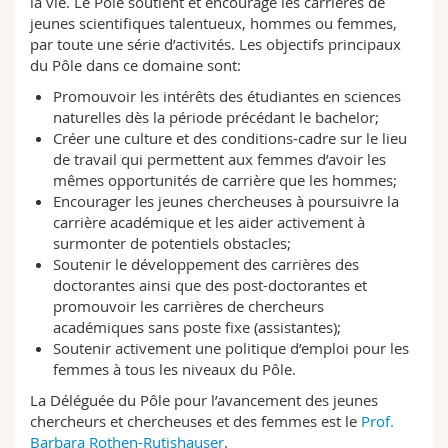
la vie. Le Pôle soutient et encourage les carrières de
Sciences et médecine
Collaborateurs
Webmail
jeunes scientifiques talentueux, hommes ou femmes,
par toute une série d’activités. Les objectifs principaux
du Pôle dans ce domaine sont:
Interfacultaire
Doctorants
Programme des cours
Promouvoir les intérêts des étudiantes en sciences
naturelles dès la période précédant le bachelor;
MyUnifr
Créer une culture et des conditions-cadre sur le lieu
de travail qui permettent aux femmes d’avoir les
mêmes opportunités de carrière que les hommes;
Encourager les jeunes chercheuses à poursuivre la
carrière académique et les aider activement à
surmonter de potentiels obstacles;
Soutenir le développement des carrières des
doctorantes ainsi que des post-doctorantes et
promouvoir les carrières de chercheurs
académiques sans poste fixe (assistantes);
Soutenir activement une politique d’emploi pour les
femmes à tous les niveaux du Pôle.
La Déléguée du Pôle pour l’avancement des jeunes
chercheurs et chercheuses et des femmes est le
Prof.
Barbara Rothen-Rutishauser
.