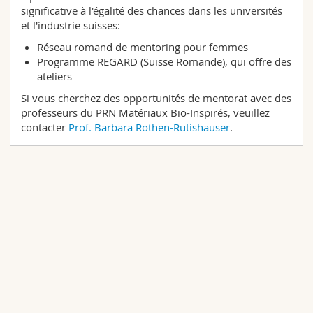
Sciences et médecine
Collaborateurs
significative à l'égalité des chances dans les universités
Webmail
et l'industrie suisses:
Réseau romand de mentoring pour femmes
Interfacultaire
Doctorants
Programme des cours
Programme REGARD
(Suisse Romande), qui offre
des
ateliers
MyUnifr
Si vous cherchez des opportunités de mentorat avec des
professeurs du PRN Matériaux Bio-Inspirés, veuillez
contacter
Prof. Barbara Rothen-Rutishauser
.