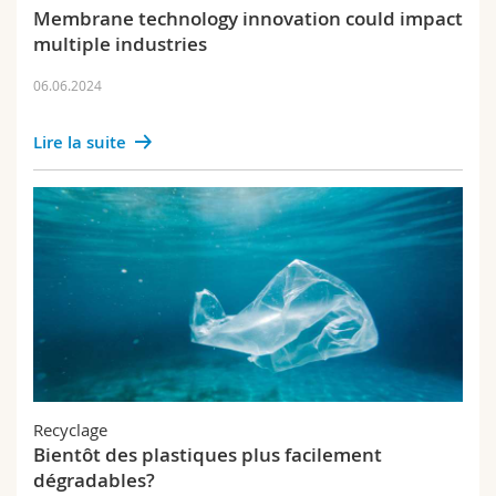
Sciences et médecine
Collaborateurs
Membrane technology innovation could impact
Webmail
Education
multiple industries
Interfacultaire
Doctorants
Programme des cours
06.06.2024
Outreach
Physics
MyUnifr
Lire la suite
Biology
Chemistry
Medicine
Materials
Polymers
Equal opportunities
Recyclage
Bientôt des plastiques plus facilement
Cornell University
dégradables?